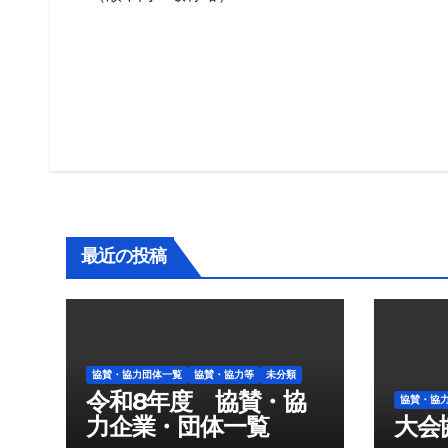
投
稿
ナ
ビ
最近の投稿
ゲ
ー
シ
協賛・協力団体一覧
協賛・協力等
未分類
ョ
令和8年度 協賛・協
協賛・協
力企業・団体一覧
大会
ン