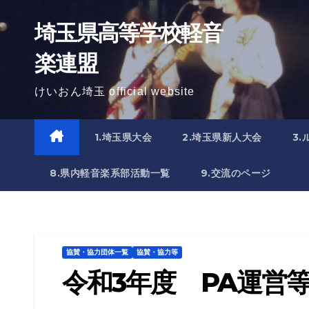
Skip
埼玉県高等学校軽音
to
content
楽連盟
けいおん埼玉 official website
1.埼玉県大会
2.埼玉県新人大会
3
8.県内軽音楽系部活動一覧
9.交流のページ
協賛・協力団体一覧
協賛・協力等
令和3年度 PA運営