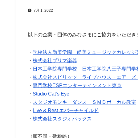
7月 1, 2022
以下の企業・団体のみなさまにご協力をいただき
・
学校法人尚美学園 尚美ミュージックカレッジ
・
株式会社プリマ楽器
・
日本工学院専門学校 日本工学院八王子専門学
・
株式会社スピリッツ ライブハウス・エアーズ
・
専門学校ESPエンターテインメント東京
・
Studio Cat’s Eye
・
スタジオモンキーダンス ＳＭＤボーカル教室
・
Live & Rest エバーチャイルド
・
株式会社スタジオパックス
（順不同・敬称略）