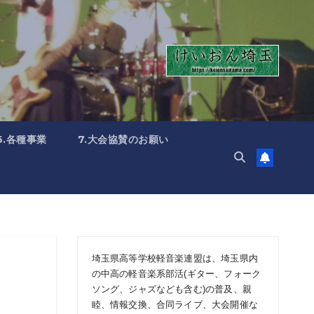
6.各種事業
7.大会協賛のお願い
埼玉県高等学校軽音楽連盟は、埼玉県内
の中高の軽音楽系部活(ギター、フォーク
ソング、ジャズなども含む)の普及、親
睦、情報交換、合同ライブ、大会開催な