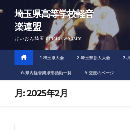
Skip
埼玉県高等学校軽音
to
content
楽連盟
けいおん埼玉 official website
1.埼玉県大会
2.埼玉県新人大会
3
8.県内軽音楽系部活動一覧
9.交流のページ
月:
2025年2月