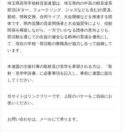
埼玉県高等学校軽音楽連盟は、埼玉県内の中高の軽音楽系
部活(ギター、フォークソング、ジャズなども含む)の普及、
親睦、情報交換、合同ライブ、大会開催などを推進する団
体です。県内近隣の音楽関係者と大会協賛等により、信頼
関係を構築しながら、一方でいかなる団体の意向よりも、
部活動を通じての生徒の健全なる精神の育成を優先にし
て、現在の学校・部活動の教職員が協力し合って組織して
います。
本連盟の主催行事の取材及び見学を希望される方は、「
取
材・見学申請書
」に必要事項を記入し、事前に連盟に提出
してください。
当サイトはリンクフリーです。上段のバナーをご自由にお
使いください。
お問い合わせは、
メール
にて承ります。