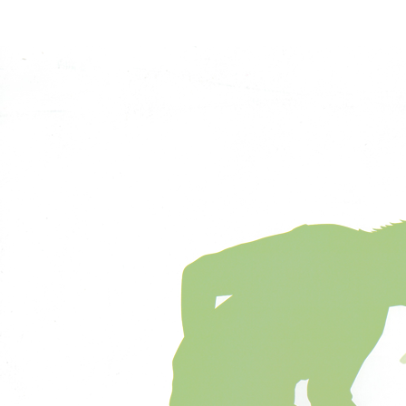
ー
ジ
送
り