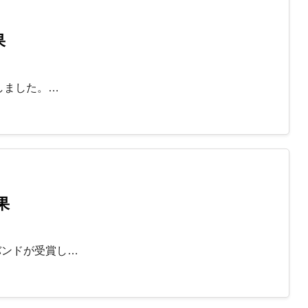
果
しました。…
果
バンドが受賞し…