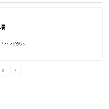
場
下のバンドが受…
2