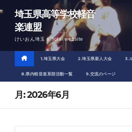
Skip
埼玉県高等学校軽音
to
content
楽連盟
けいおん埼玉 official website
1.埼玉県大会
2.埼玉県新人大会
3
8.県内軽音楽系部活動一覧
9.交流のページ
月:
2026年6月