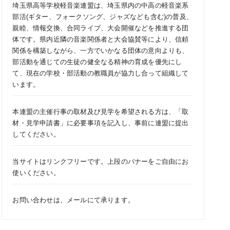
埼玉県高等学校軽音楽連盟は、埼玉県内の中高の軽音楽系
部活(ギター、フォークソング、ジャズなども含む)の普及、
親睦、情報交換、合同ライブ、大会開催などを推進する団
体です。県内近隣の音楽関係者と大会協賛等により、信頼
関係を構築しながら、一方でいかなる団体の意向よりも、
部活動を通じての生徒の健全なる精神の育成を優先にし
て、現在の学校・部活動の教職員が協力し合って組織して
います。
本連盟の主催行事の取材及び見学を希望される方は、「
取
材・見学申請書
」に必要事項を記入し、事前に連盟に提出
してください。
当サイトはリンクフリーです。上段のバナーをご自由にお
使いください。
お問い合わせは、
メール
にて承ります。