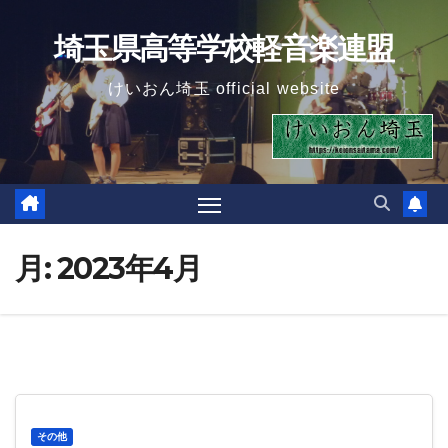
Skip
埼玉県高等学校軽音楽連盟
to
content
けいおん埼玉 official website
月:
2023年4月
その他