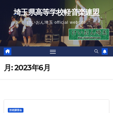
Skip
埼玉県高等学校軽音楽連盟
to
content
けいおん埼玉 official website
月:
2023年6月
技術講習会