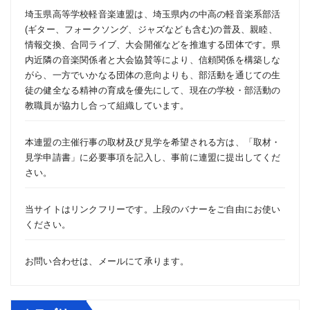
ペ
埼玉県高等学校軽音楽連盟は、埼玉県内の中高の軽音楽系部活
(ギター、フォークソング、ジャズなども含む)の普及、親睦、
ー
情報交換、合同ライブ、大会開催などを推進する団体です。県
内近隣の音楽関係者と大会協賛等により、信頼関係を構築しな
ジ
がら、一方でいかなる団体の意向よりも、部活動を通じての生
徒の健全なる精神の育成を優先にして、現在の学校・部活動の
送
教職員が協力し合って組織しています。
り
本連盟の主催行事の取材及び見学を希望される方は、「
取材・
見学申請書
」に必要事項を記入し、事前に連盟に提出してくだ
さい。
当サイトはリンクフリーです。上段のバナーをご自由にお使い
ください。
お問い合わせは、
メール
にて承ります。