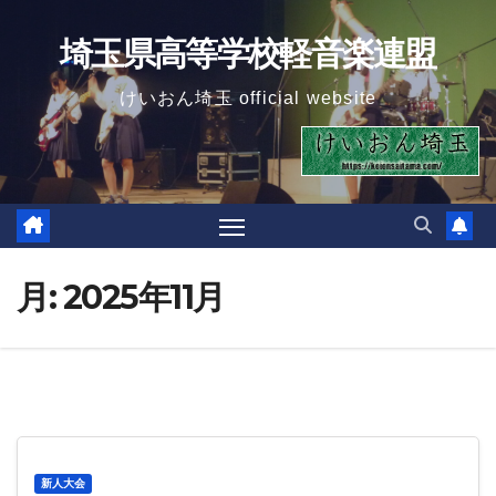
Skip
埼玉県高等学校軽音楽連盟
to
content
けいおん埼玉 official website
月:
2025年11月
新人大会