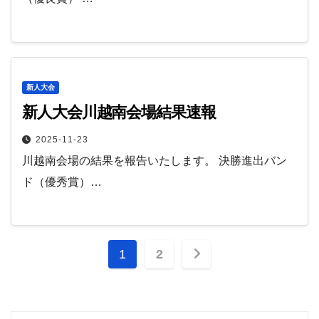
新人大会
新人大会川越南会場結果速報
2025-11-23
川越南会場の結果を報告いたします。 決勝進出バン
ド（優秀賞）…
投
1
2
稿
の