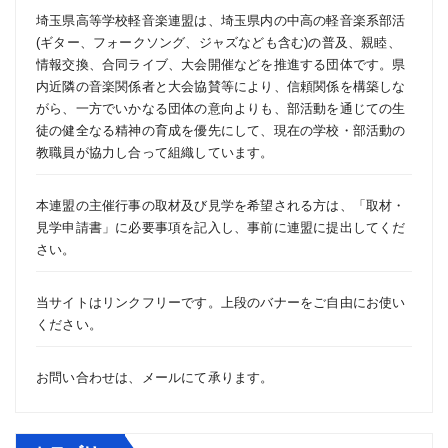
ペ
埼玉県高等学校軽音楽連盟は、埼玉県内の中高の軽音楽系部活
(ギター、フォークソング、ジャズなども含む)の普及、親睦、
ー
情報交換、合同ライブ、大会開催などを推進する団体です。県
内近隣の音楽関係者と大会協賛等により、信頼関係を構築しな
ジ
がら、一方でいかなる団体の意向よりも、部活動を通じての生
徒の健全なる精神の育成を優先にして、現在の学校・部活動の
送
教職員が協力し合って組織しています。
り
本連盟の主催行事の取材及び見学を希望される方は、「
取材・
見学申請書
」に必要事項を記入し、事前に連盟に提出してくだ
さい。
当サイトはリンクフリーです。上段のバナーをご自由にお使い
ください。
お問い合わせは、
メール
にて承ります。