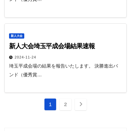
新人大会
新人大会埼玉平成会場結果速報
2024-11-24
埼玉平成会場の結果を報告いたします。 決勝進出バ
ンド（優秀賞…
投
1
2
稿
の