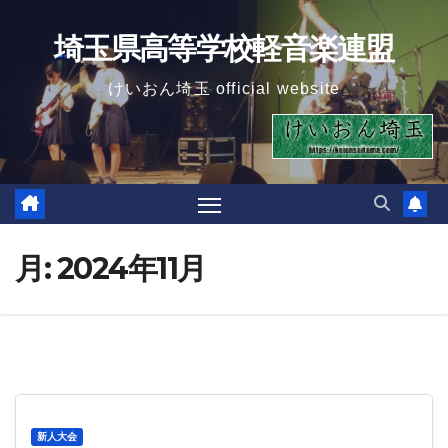
Skip
埼玉県高等学校軽音楽連盟
to
content
けいおん埼玉 official website
月:
2024年11月
新人大会