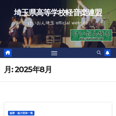
Skip
埼玉県高等学校軽音楽連盟
to
content
けいおん埼玉 official website
月:
2025年8月
協賛・協力団体一覧