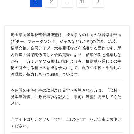
投
1
2
…
11
稿
の
ペ
埼玉県高等学校軽音楽連盟は、埼玉県内の中高の軽音楽系部活
(ギター、フォークソング、ジャズなども含む)の普及、親睦、
ー
情報交換、合同ライブ、大会開催などを推進する団体です。県
内近隣の音楽関係者と大会協賛等により、信頼関係を構築しな
ジ
がら、一方でいかなる団体の意向よりも、部活動を通じての生
徒の健全なる精神の育成を優先にして、現在の学校・部活動の
送
教職員が協力し合って組織しています。
り
本連盟の主催行事の取材及び見学を希望される方は、「
取材・
見学申請書
」に必要事項を記入し、事前に連盟に提出してくだ
さい。
当サイトはリンクフリーです。上段のバナーをご自由にお使い
ください。