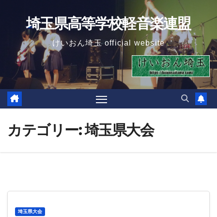
Skip
埼玉県高等学校軽音楽連盟
to
content
けいおん埼玉 official website
カテゴリー:
埼玉県大会
埼玉県大会