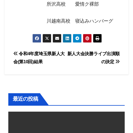
所沢高校 愛情ク裸部
川越南高校 寝込みハンバーグ
投
令和4年度埼玉県新人大
新人大会決勝ライブ出演順
会(第10回)結果
の決定
稿
ナ
ビ
最近の投稿
ゲ
ー
シ