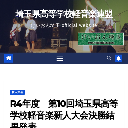
Skip
埼玉県高等学校軽音楽連盟
to
content
けいおん埼玉 official website
新人大会
R4年度 第10回埼玉県高等
学校軽音楽新人大会決勝結
果発表