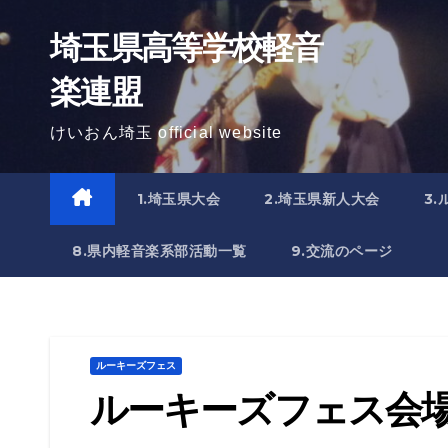
Skip
埼玉県高等学校軽音
to
content
楽連盟
けいおん埼玉 official website
1.埼玉県大会
2.埼玉県新人大会
3
8.県内軽音楽系部活動一覧
9.交流のページ
ルーキーズフェス
ルーキーズフェス会