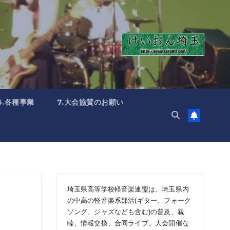
6.各種事業
7.大会協賛のお願い
埼玉県高等学校軽音楽連盟は、埼玉県内
の中高の軽音楽系部活(ギター、フォーク
ソング、ジャズなども含む)の普及、親
睦、情報交換、合同ライブ、大会開催な