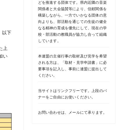
どを推進する団体です。県内近隣の音楽
関係者と大会協賛等により、信頼関係を
構築しながら、一方でいかなる団体の意
向よりも、部活動を通じての生徒の健全
なる精神の育成を優先にして、現在の学
、以下
校・部活動の教職員が協力し合って組織
しています。
た上
加い
本連盟の主催行事の取材及び見学を希望
される方は、「
取材・見学申請書
」に必
要事項を記入し、事前に連盟に提出して
ください。
当サイトはリンクフリーです。上段のバ
ナーをご自由にお使いください。
お問い合わせは、
メール
にて承ります。