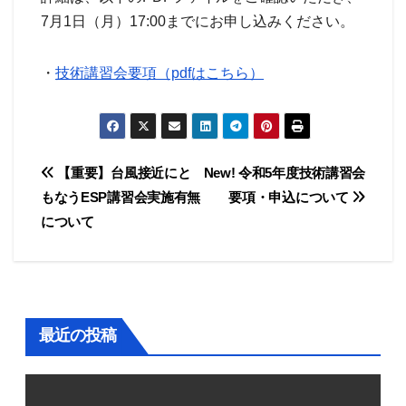
7月1日（月）17:00までにお申し込みください。
・
技術講習会要項（pdfはこちら）
投
【重要】台風接近にと
New! 令和5年度技術講習会
もなうESP講習会実施有無
要項・申込について
稿
について
ナ
ビ
ゲ
最近の投稿
ー
シ