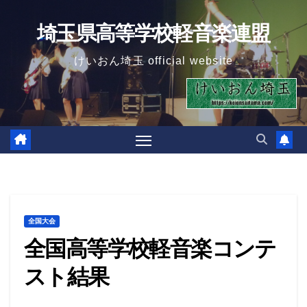
Skip
埼玉県高等学校軽音楽連盟
to
content
けいおん埼玉 official website
全国大会
全国高等学校軽音楽コンテ
スト結果